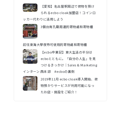
【愛知】名古屋駅周辺で荷物を預け
られるecbo cloak加盟店！コインロ
ッカー代わりに活用しよう
3個台南孔廟周邊的寄物處和寄物櫃
前往東海大學夜市可使用的寄物處和寄物櫃
【ecbo卒業記】東大生活の半分は
ecboとともに。「自分の人生」を見
つけるきっかけ｜Sales & Marketing
インターン 西本 諒 #ecboの裏側
2019年11月 ecbo cloak導入開始、荷
物預かりサービスが利用可能になっ
たお店・施設をご紹介！