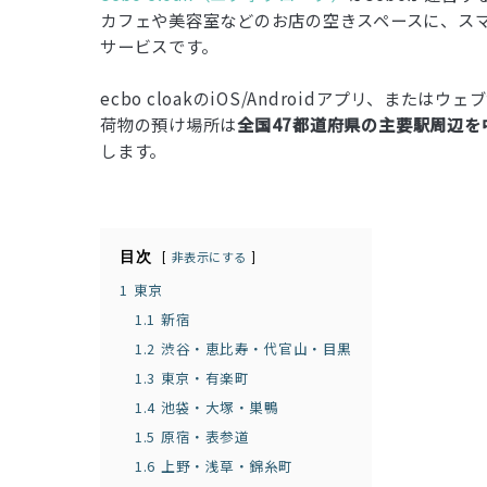
カフェや美容室などのお店の空きスペースに、ス
サービスです。
ecbo cloakのiOS/Androidアプリ、
荷物の預け場所は
全国47都道府県の主要駅周辺を中
します。
目次
非表示にする
1
東京
1.1
新宿
1.2
渋谷・恵比寿・代官山・目黒
1.3
東京・有楽町
1.4
池袋・大塚・巣鴨
1.5
原宿・表参道
1.6
上野・浅草・錦糸町