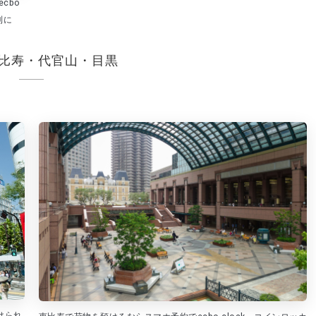
cbo
利に
比寿・代官山・目黒
けられ