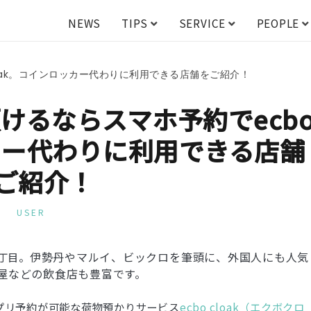
NEWS
TIPS
SERVICE
PEOPLE
oak。コインロッカー代わりに利用できる店舗をご紹介！
けるならスマホ予約でecb
ッカー代わりに利用できる店舗
ご紹介！
USER
伊勢丹やマルイ、ビックロを筆頭に、外国人にも人気
丁目。
屋などの飲食店も豊富です。
プリ予約が可能な荷物預かりサービス
ecbo cloak（エクボクロ