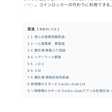
。コインロッカーの代わりに利用できる、周
ーク）
目次
非表示にする
1
1. 安心お宿新宿駅前店
2
2. 一心堂薬局 新宿店
3
3. 歌広場 新宿三丁目店
4
4. ヘアーワーク新宿
5
5. ＪＤＣ
6
6. ミロ
7
6. 歌広場 新宿区役所前店
8
荷物預かりサービスecbo cloakとは
9
〜荷物預かりサービスecbo cloakアプリの利用方