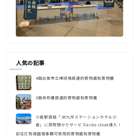
人気の記事
4個台南市立棒球場周邊的寄物處和寄物櫃
3個赤崁樓周邊的寄物處和寄物櫃
小倉駅直結「JR九州ステーションホテル小
倉」に荷物預かりサービスecbo cloak導入！
前往打狗英國理事館可使用的寄物處和寄物櫃