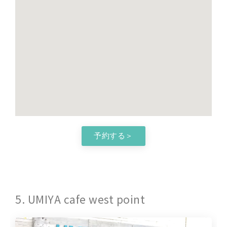
予約する＞
5. UMIYA cafe west point