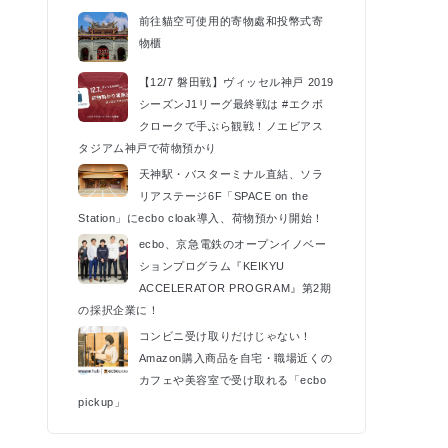
前往貓空可使用的寄物處和投幣式寄
物櫃
【12/7 磐田戦】ヴィッセル神戸 2019
シーズンJ1リーグ最終戦は #エクボ
クロークで手ぶら観戦！ノエビアス
タジアム神戸で荷物預かり
天神駅・バスターミナル直結、ソラ
リアステージ6F「SPACE on the
Station」にecbo cloak導入、荷物預かり開始！
ecbo、京急電鉄のオープンイノベー
ションプログラム『KEIKYU
ACCELERATOR PROGRAM』第2期
の採択企業に！
コンビニ受け取りだけじゃない！
Amazon購入商品を自宅・職場近くの
カフェや美容室で受け取れる「ecbo
pickup」