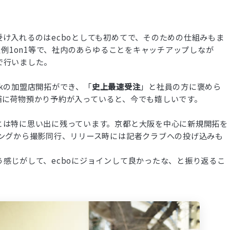
け入れるのはecboとしても初めてで、そのための仕組みもま
定例1on1等で、社内のあらゆることをキャッチアップしなが
で行いました。
oakの加盟店開拓ができ、「
史上最速受注
」と社員の方に褒めら
舗に荷物預かり予約が入っていると、今でも嬉しいです。
とは特に思い出に残っています。京都と大阪を中心に新規開拓を
ィングから撮影同行、リリース時には記者クラブへの投げ込みも
感じがして、ecboにジョインして良かったな、と振り返るこ