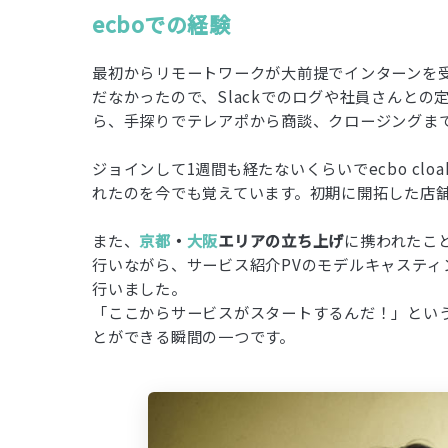
ecboでの経験
最初からリモートワークが大前提でインターンを受
だなかったので、Slackでのログや社員さんとの
ら、手探りでテレアポから商談、クロージングま
ジョインして1週間も経たないくらいでecbo cl
れたのを今でも覚えています。初期に開拓した店
また、
京都
・
大阪
エリアの立ち上げ
に携われたこ
行いながら、サービス紹介PVのモデルキャステ
行いました。
「ここからサービスがスタートするんだ！」という
とができる瞬間の一つです。