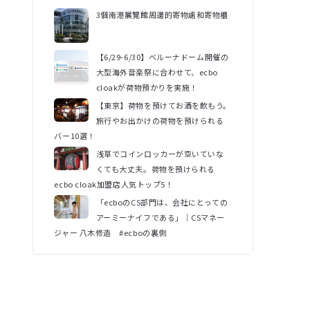
3個南港展覽館周邊的寄物處和寄物櫃
【6/29-6/30】ベルーナドーム開催の
大型海外音楽祭に合わせて、ecbo
cloakが荷物預かりを実施！
【東京】荷物を預けてお酒を飲もう。
旅行やお出かけの荷物を預けられる
バー10選！
浅草でコインロッカーが空いていな
くても大丈夫。荷物を預けられる
ecbo cloak加盟店人気トップ5！
「ecboのCS部門は、会社にとっての
アーミーナイフである」｜CSマネー
ジャー 八木修造 #ecboの裏側