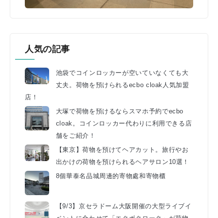
人気の記事
池袋でコインロッカーが空いていなくても大
丈夫。荷物を預けられるecbo cloak人気加盟
店！
大塚で荷物を預けるならスマホ予約でecbo
cloak。コインロッカー代わりに利用できる店
舗をご紹介！
【東京】荷物を預けてヘアカット。旅行やお
出かけの荷物を預けられるヘアサロン10選！
8個華泰名品城周邊的寄物處和寄物櫃
【9/3】京セラドーム大阪開催の大型ライブイ