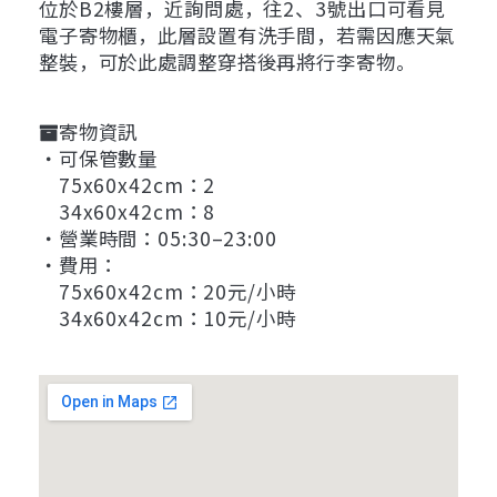
位於B2樓層，近詢問處，往2、3號出口可看見
電子寄物櫃，此層設置有洗手間，若需因應天氣
整裝，可於此處調整穿搭後再將行李寄物。
寄物資訊
・可保管數量
75x60x42cm：2
34x60x42cm：8
・營業時間：05:30–23:00
・費用：
75x60x42cm：20元/小時
34x60x42cm：10元/小時