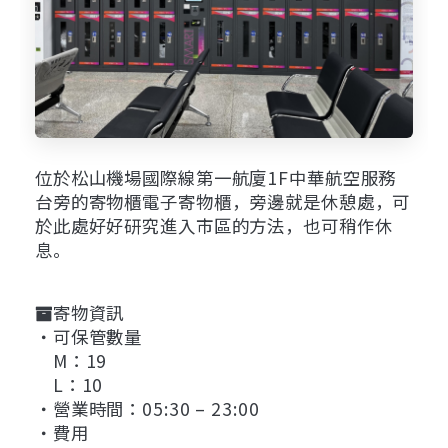
位於松山機場國際線第一航廈1F中華航空服務
台旁的寄物櫃電子寄物櫃，旁邊就是休憩處，可
於此處好好研究進入市區的方法，也可稍作休
息。
寄物資訊
・可保管數量
M：19
L：10
・營業時間：05:30 – 23:00
・費用