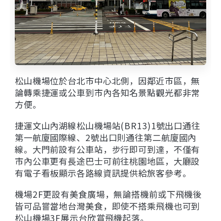
松山機場位於台北市中心北側，因鄰近市區，無
論轉乘捷運或公車到市內各知名景點觀光都非常
方便。
捷運文山內湖線松山機場站(BR13)1號出口通往
第一航廈國際線、2號出口則通往第二航廈國內
線。大門前設有公車站，步行即可到達，不僅有
市內公車更有長途巴士可前往桃園地區，大廳設
有電子看板顯示各路線資訊提供給旅客參考。
機場2F更設有美食廣場，無論搭機前或下飛機後
皆可品嘗當地台灣美食，即使不搭乘飛機也可到
松山機場3F展示台欣賞飛機起落。