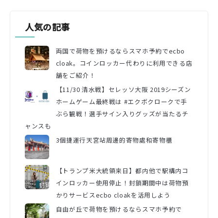
人気の記事
両国で荷物を預けるならスマホ予約でecbo
cloak。コインロッカー代わりに利用できる店
舗をご紹介！
【11/30 清水戦】セレッソ大阪 2019シーズン
ホームゲーム最終戦は #エクボクロークで手
ぶら観戦！選手サイン入りグッズが当たるチ
ャンスも
3個捷運行天宮站周邊的寄物處和寄物櫃
【トランプ米大統領来日】都内他で駅構内コ
インロッカー使用停止！封鎖期間中は荷物預
かりサービスecbo cloakを活用しよう
自由が丘で荷物を預けるならスマホ予約で