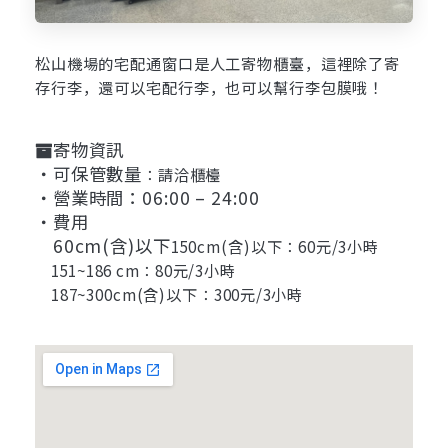
松山機場的宅配通窗口是人工寄物櫃臺，這裡除了寄
存行李，還可以宅配行李，也可以幫行李包膜哦！
寄物資訊
・可保管數量
：請洽櫃檯
・營業時間：06:00 – 24:00
・費用
60cm(含)以下
150cm(含)以下
：60元/3小時
151~186 cm：80元/3
小時
187~300cm(含)以下
：300元/3
小時