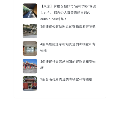
催
【東京】荷物を預けて“芸術の秋”を楽
しもう。都内の人気美術館周辺の
k
ecbo cloak特集！
3個捷運公館站附近的寄物處和寄物櫃
4個高雄捷運草衙站周邊的寄物處和寄
物櫃
3個捷運行天宮站周邊的寄物處和寄物
櫃
3個台南孔廟周邊的寄物處和寄物櫃