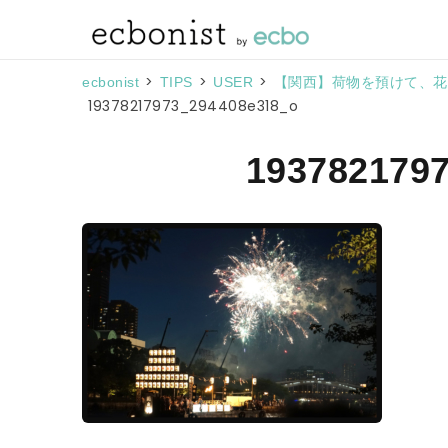
>
>
>
ecbonist
TIPS
USER
【関西】荷物を預けて、花火
19378217973_294408e318_o
193782179