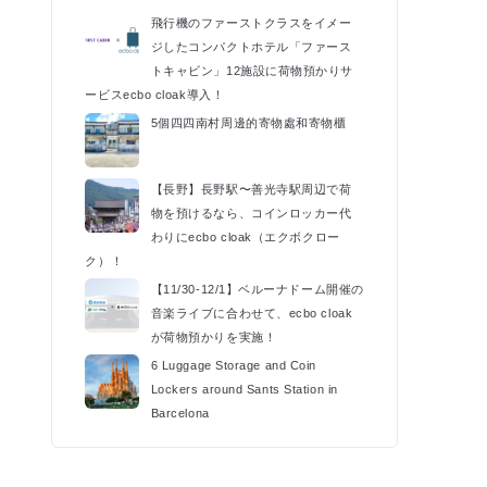
k
飛行機のファーストクラスをイメー
ジしたコンパクトホテル「ファース
トキャビン」12施設に荷物預かりサ
ービスecbo cloak導入！
5個四四南村周邊的寄物處和寄物櫃
【長野】長野駅〜善光寺駅周辺で荷
物を預けるなら、コインロッカー代
わりにecbo cloak（エクボクロー
ク）！
【11/30-12/1】ベルーナドーム開催の
音楽ライブに合わせて、ecbo cloak
が荷物預かりを実施！
6 Luggage Storage and Coin
Lockers around Sants Station in
Barcelona