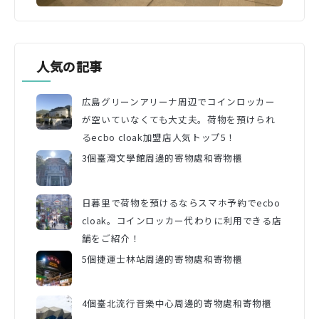
人気の記事
広島グリーンアリーナ周辺でコインロッカー
が空いていなくても大丈夫。荷物を預けられ
るecbo cloak加盟店人気トップ5！
3個臺灣文學館周邊的寄物處和寄物櫃
日暮里で荷物を預けるならスマホ予約でecbo
cloak。コインロッカー代わりに利用できる店
舗をご紹介！
5個捷運士林站周邊的寄物處和寄物櫃
4個臺北流行音樂中心周邊的寄物處和寄物櫃