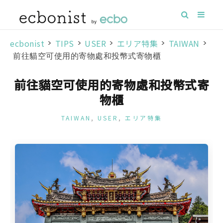
ecbonist
>
TIPS
>
USER
>
エリア特集
>
TAIWAN
>
前往貓空可使用的寄物處和投幣式寄物櫃
前往貓空可使用的寄物處和投幣式寄
物櫃
TAIWAN
,
USER
,
エリア特集