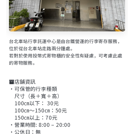
台北車站行李託運中心是由台鐵營運的行李寄存服務，
位於從台北車站走路兩分鐘處。
若對於使用投幣式寄物櫃的安全性有疑慮，可考慮此處
的寄物服務。
店舖資訊
・可保管的行李種類
尺寸（長＋寬＋高）
100㎝以下： 30元
100㎝〜150㎝：50元
150㎝以上：70元
・營業時間: 8:00 – 20:00
・公休日：無