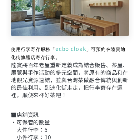
ecbo cloak
使用行李寄存服務「
」可預約在陸寶迪
化街旗艦店寄存行李。
陸寶將百年老屋重新定義成為結合販售、茶屋、
展覽與手作活動的多元空間，將原有的商品和在
地觀光資源連結，並與台灣茶做融合傳統與創新
的最佳利用。到迪化街走走，把行李寄存在這
裡，順便來杯好茶吧！
店舖資訊
・可保管的數量
大件行李：5
小件行李：10