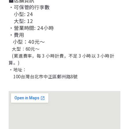
店舖資訊
・可保管的行李數
小型: 24
大型: 12
・營業時間: 24小時
・費用
小型：40元～
大型：60元
〜
(累進費率，每 3 小時計費，不足 3 小時以 3 小時計
算。)
・地址：
100台灣台北市中正區鄭州路8號