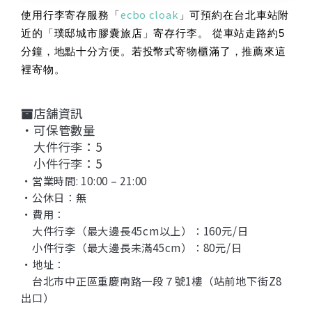
ecbo cloak
使用行李寄存服務「
」可預約在台北車站附
近的「璞邸城市膠囊旅店」寄存行李。 從車站走路約5
分鐘，地點十分方便。若投幣式寄物櫃滿了，推薦來這
裡寄物。
店舖資訊
・可保管數量
大件行李：5
小件行李：5
・営業時間: 10:00 – 21:00
・公休日：無
・費用：
大件行李（最大邊長45cm以上）：160元/日
小件行李（最大邊長未滿45cm）：80元/日
・地址：
台北市中正區重慶南路一段７號1樓（站前地下街Z8
出口）