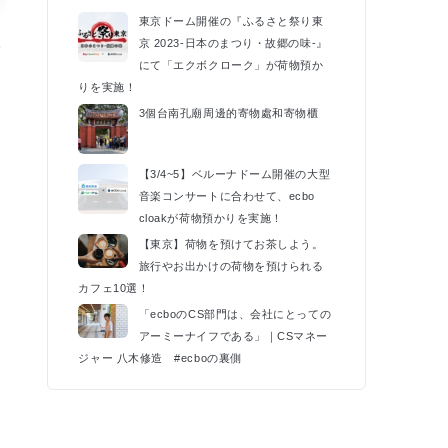
東京ドーム開催の『ふるさと祭り東
催
京 2023-日本のまつり・故郷の味-』
にて「エクボクローク」が荷物預か
k
りを実施！
3個台南孔廟周邊的寄物處和寄物櫃
【3/4~5】ベルーナドーム開催の大型
音楽コンサートに合わせて、ecbo
cloakが荷物預かりを実施！
【東京】荷物を預けてお茶しよう。
旅行やお出かけの荷物を預けられる
カフェ10選！
「ecboのCS部門は、会社にとっての
アーミーナイフである」｜CSマネー
ジャー 八木修造 #ecboの裏側