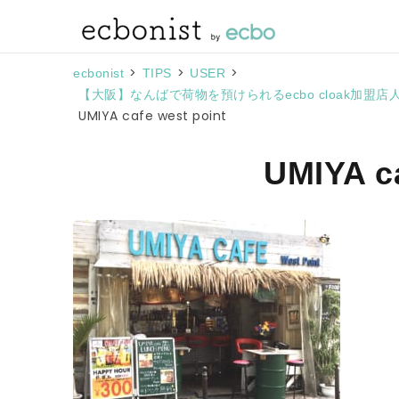
>
>
>
ecbonist
TIPS
USER
【大阪】なんばで荷物を預けられるecbo cloak加
UMIYA cafe west point
UMIYA ca