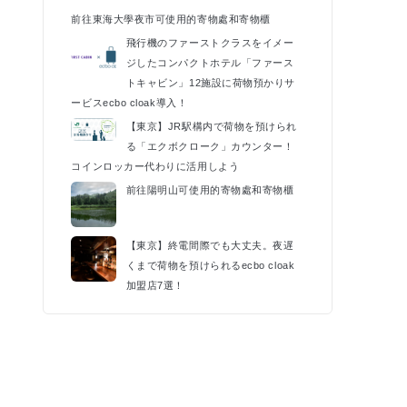
前往東海大學夜市可使用的寄物處和寄物櫃
飛行機のファーストクラスをイメー
ジしたコンパクトホテル「ファース
トキャビン」12施設に荷物預かりサ
ービスecbo cloak導入！
【東京】JR駅構内で荷物を預けられ
る「エクボクローク」カウンター！
コインロッカー代わりに活用しよう
前往陽明山可使用的寄物處和寄物櫃
【東京】終電間際でも大丈夫。夜遅
くまで荷物を預けられるecbo cloak
加盟店7選！