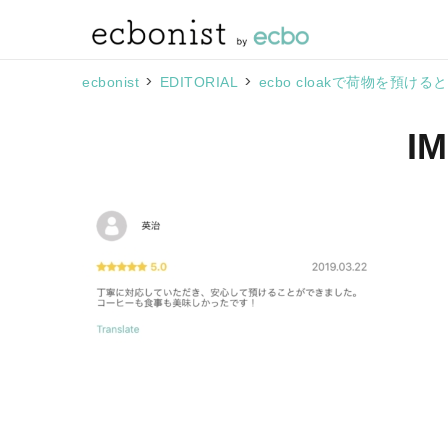
>
>
ecbonist
EDITORIAL
ecbo cloakで荷物を
I