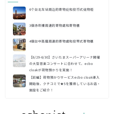
6个台北车站周边的寄物处和投币式储物柜
3個赤崁樓周邊的寄物處和寄物櫃
4個台中高鐵周邊的寄物處和投幣式寄物櫃
【6/29-6/30】さいたまスーパーアリーナ開催
の大型音楽コンサートに合わせて、ecbo
cloakが荷物預かりを実施！
【前編】荷物預かりサービスecbo cloak導入
開始後、クチコミで★5を獲得しているお店・
施設をご紹介！