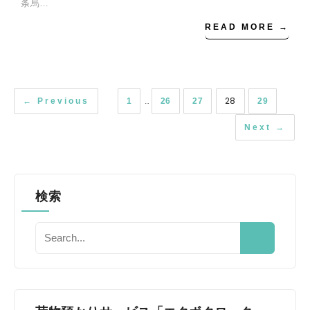
条烏…
READ MORE →
…
28
← Previous
1
26
27
29
Next →
検索