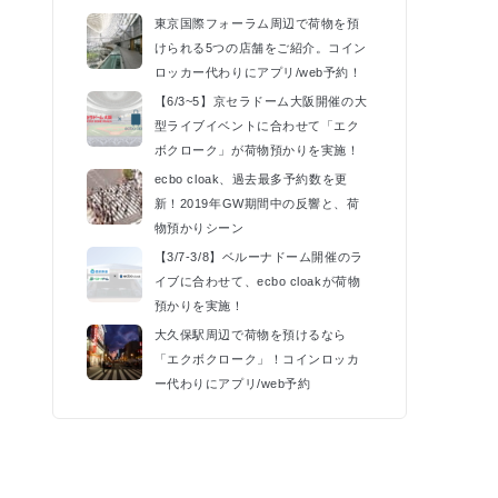
k
東京国際フォーラム周辺で荷物を預
けられる5つの店舗をご紹介。コイン
ロッカー代わりにアプリ/web予約！
【6/3~5】京セラドーム大阪開催の大
型ライブイベントに合わせて「エク
ボクローク」が荷物預かりを実施！
ecbo cloak、過去最多予約数を更
新！2019年GW期間中の反響と、荷
物預かりシーン
【3/7-3/8】ベルーナドーム開催のラ
イブに合わせて、ecbo cloakが荷物
預かりを実施！
大久保駅周辺で荷物を預けるなら
「エクボクローク」！コインロッカ
ー代わりにアプリ/web予約