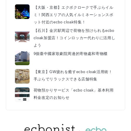
【大阪・京都】エクボクロークで手ぶらイル
ミ！関西エリアの人気イルミネーションスポ
ット付近のecbo cloak特集！
【石川】金沢駅周辺で荷物を預けられるecbo
cloak加盟店！コインロッカー代わりに活用し
よう
9個臺中國家歌劇院周邊的寄物處和寄物櫃
【東京】GW疲れを癒すecbo cloak活用術！
手ぶらでリラックスできる店舗特集
荷物預かりサービス「ecbo cloak」基本利用
料金改定のお知らせ