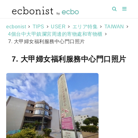
>
>
>
>
>
ecbonist
TIPS
USER
エリア特集
TAIWAN
>
4個台中大甲鎮瀾宮周邊的寄物處和寄物櫃
7. 大甲婦女福利服務中心門口照片
7. 大甲婦女福利服務中心門口照片