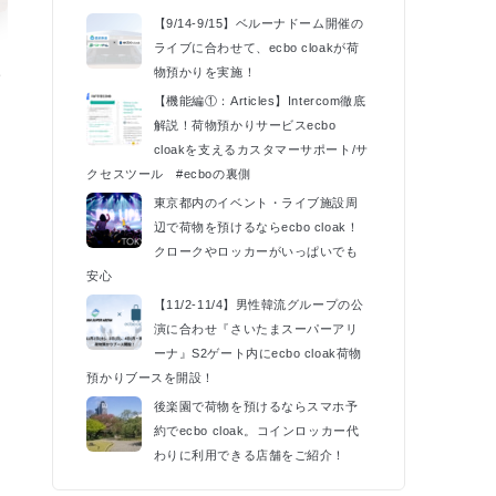
【9/14-9/15】ベルーナドーム開催の
ライブに合わせて、ecbo cloakが荷
催
物預かりを実施！
k
【機能編①：Articles】Intercom徹底
解説！荷物預かりサービスecbo
cloakを支えるカスタマーサポート/サ
クセスツール #ecboの裏側
東京都内のイベント・ライブ施設周
辺で荷物を預けるならecbo cloak！
クロークやロッカーがいっぱいでも
安心
【11/2-11/4】男性韓流グループの公
演に合わせ『さいたまスーパーアリ
ーナ』S2ゲート内にecbo cloak荷物
預かりブースを開設！
後楽園で荷物を預けるならスマホ予
約でecbo cloak。コインロッカー代
わりに利用できる店舗をご紹介！