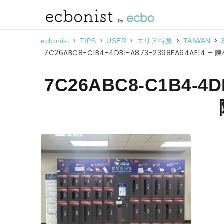
>
>
>
>
>
ecbonist
TIPS
USER
エリア特集
TAIWAN
7C26ABC8-C1B4-4DB1-A873-2398FA64AE14 – 
7C26ABC8-C1B4-4D