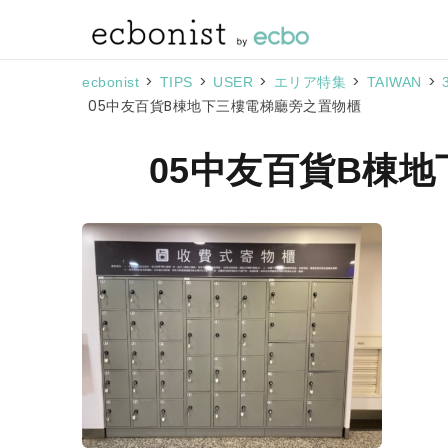
>
>
>
>
>
ecbonist
TIPS
USER
エリア特集
TAIWAN
05中友百貨B棟地下三樓電梯廳旁之置物櫃
05中友百貨B棟