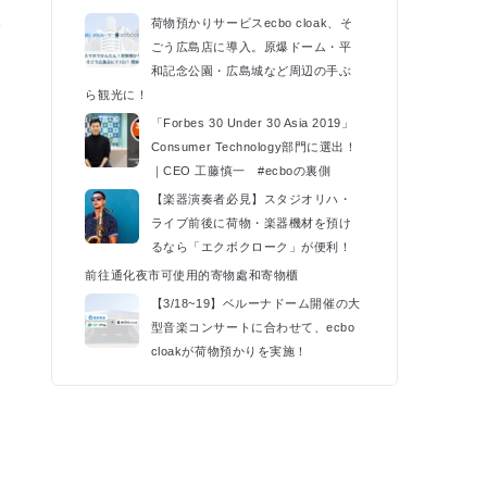
催
荷物預かりサービスecbo cloak、そ
ごう広島店に導入。原爆ドーム・平
k
和記念公園・広島城など周辺の手ぶ
ら観光に！
「Forbes 30 Under 30 Asia 2019」
Consumer Technology部門に選出！
｜CEO 工藤慎一 #ecboの裏側
【楽器演奏者必見】スタジオリハ・
ライブ前後に荷物・楽器機材を預け
るなら「エクボクローク」が便利！
前往通化夜市可使用的寄物處和寄物櫃
【3/18~19】ベルーナドーム開催の大
型音楽コンサートに合わせて、ecbo
cloakが荷物預かりを実施！