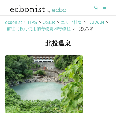
>
>
>
>
>
ecbonist
TIPS
USER
エリア特集
TAIWAN
>
北投温泉
前往北投可使用的寄物處和寄物櫃
北投温泉