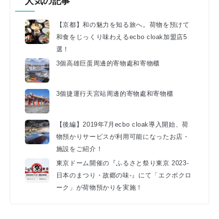
人気の記事
【京都】和の魅力を知る旅へ。荷物を預けて
和食をじっくり味わえるecbo cloak加盟店5
選！
3個高雄巨蛋周邊的寄物處和寄物櫃
3個捷運行天宮站周邊的寄物處和寄物櫃
【後編】2019年7月ecbo cloak導入開始、荷
物預かりサービスが利用可能になったお店・
施設をご紹介！
東京ドーム開催の『ふるさと祭り東京 2023-
日本のまつり・故郷の味-』にて「エクボクロ
ーク」が荷物預かりを実施！