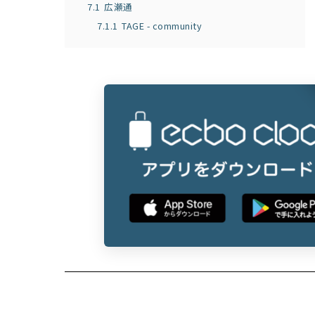
7.1
広瀬通
7.1.1
TAGE - community