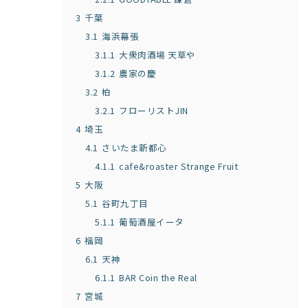
3
千葉
3.1
海浜幕張
3.1.1
大衆肉酒場 天草や
3.1.2
農家の慶
3.2
柏
3.2.1
フローリストJIN
4
埼玉
4.1
さいたま新都心
4.1.1
cafe&roaster Strange Fruit
5
大阪
5.1
谷町九丁目
5.1.1
葡萄酒屋イータ
6
福岡
6.1
天神
6.1.1
BAR Coin the Real
7
宮城