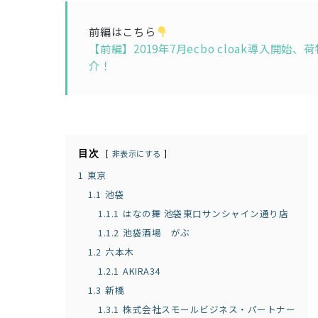
前編はこちら
【前編】2019年7月ecbo cloak導入
介！
目次
非表示にする
1
東京
1.1
池袋
1.1.1
はなの舞 池袋東口サンシャイン通り店
1.1.2
池袋酒場 がぶ
1.2
六本木
1.2.1
AKIRA34
1.3
新橋
1.3.1
株式会社スモールビジネス・パートナー