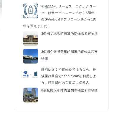
荷物預かりサービス「エクボクロー
ク」はサービスローンチから3周年、
iOS/Androidアプリローンチから1周
年を迎えました！
催
3個國父紀念館周邊的寄物處和寄物櫃
k
3個國立臺灣美術館周邊的寄物處和寄
物櫃
静岡駅近くで荷物を預けるなら、松
坂屋静岡店でecbo cloakを利用しよ
う！静岡県内の百貨店に初導入
8個板橋火車站周邊的寄物處和寄物櫃