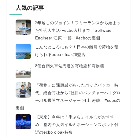
人気の記事
2年越しのジョイン！フリーランスから始まっ
た社会人生活〜ecbo入社まで｜Software
Engineer 江原 一博 #ecboの裏側
こんなところにも？！日本の離島で荷物を預
けられるecbo cloak加盟店
8個台南火車站周邊的寄物處和寄物櫃
「荷物」に課題感があったバックパッカー時
代。総合商社から2社目のベンチャーへ｜グロ
ーバル展開マネージャー 河上 寿岐 #ecboの
裏側
【東京】今年は「手ぶら」イルミがおすす
め。都内の人気イルミネーションスポット付
近のecbo cloak特集！