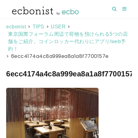
>
>
>
ecbonist
TIPS
USER
東京国際フォーラム周辺で荷物を預けられる5つの店
舗をご紹介。コインロッカー代わりにアプリ/web予
約！
>
6ecc4174a4c8a999ea8a1a8f7700157e
6ecc4174a4c8a999ea8a1a8f7700157e