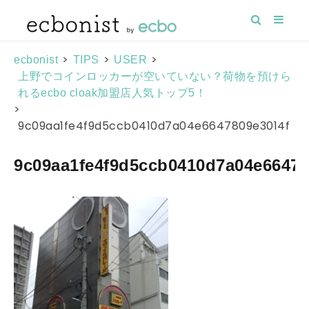
>
>
>
ecbonist
TIPS
USER
上野でコインロッカーが空いていない？荷物を預けら
れるecbo cloak加盟店人気トップ5！
>
9c09aa1fe4f9d5ccb0410d7a04e6647809e3014f
9c09aa1fe4f9d5ccb0410d7a04e66478