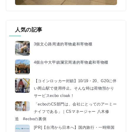
人気の記事
3個文心路周邊的寄物處和寄物櫃
4個台中大甲鎮瀾宮周邊的寄物處和寄物櫃
【コインロッカー封鎖】10/19・20、G20に伴
い岡山駅で使用停止。そんな時は荷物預かり
サービスecbo cloak！
「ecboのCS部門は、会社にとってのアーミー
ナイフである」｜CSマネージャー 八木修
造 #ecboの裏側
[PR]【台湾から日本へ】国内旅行・一時帰国