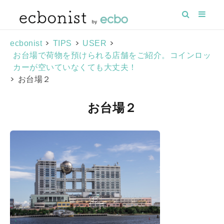
>
>
>
ecbonist
TIPS
USER
お台場で荷物を預けられる店舗をご紹介。コインロッ
カーが空いていなくても大丈夫！
>
お台場２
お台場２