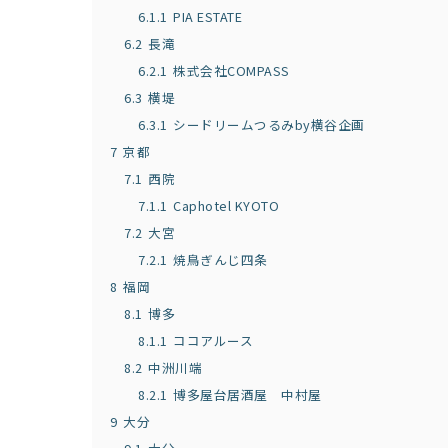
6.1.1
PIA ESTATE
6.2
長滝
6.2.1
株式会社COMPASS
6.3
横堤
6.3.1
シードリームつるみby横谷企画
7
京都
7.1
西院
7.1.1
Caphotel KYOTO
7.2
大宮
7.2.1
焼鳥ぎんじ四条
8
福岡
8.1
博多
8.1.1
ココアルース
8.2
中洲川端
8.2.1
博多屋台居酒屋 中村屋
9
大分