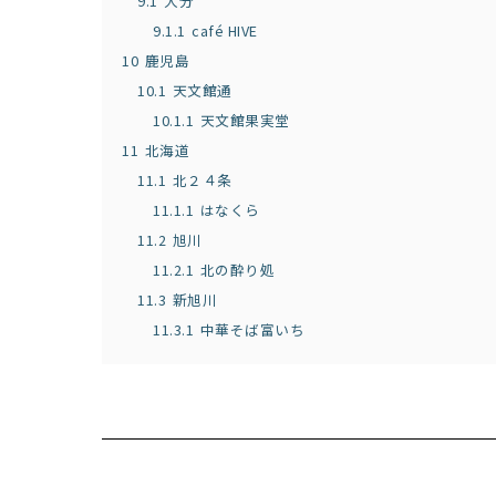
9.1
大分
9.1.1
café HIVE
10
鹿児島
10.1
天文館通
10.1.1
天文館果実堂
11
北海道
11.1
北２４条
11.1.1
はなくら
11.2
旭川
11.2.1
北の酔り処
11.3
新旭川
11.3.1
中華そば富いち