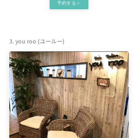
予約する＞
3. you roo (ユールー)