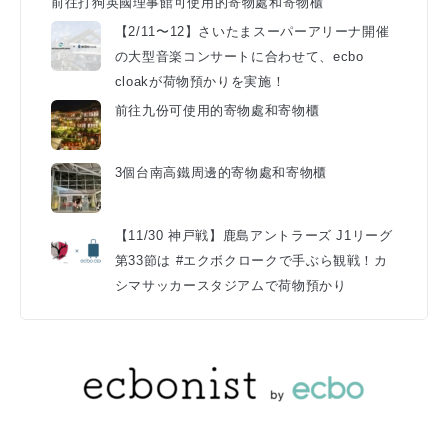
前往打狗英國理事館可使用的寄物處和寄物櫃
【2/11〜12】さいたまスーパーアリーナ開催
の大型音楽コンサートに合わせて、ecbo
cloakが荷物預かりを実施！
前往九份可使用的寄物處和寄物櫃
3個台南高鐵周邊的寄物處和寄物櫃
【11/30 神戸戦】鹿島アントラーズ J1リーグ
第33節は #エクボクロークで手ぶら観戦！カ
シマサッカースタジアムで荷物預かり