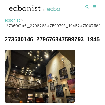
>
ecbonist
273600146_279676847599793_194524710075804
273600146_279676847599793_19452