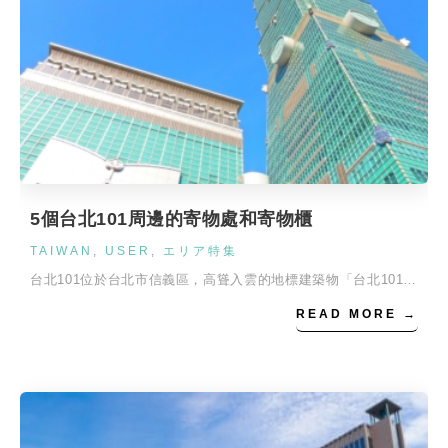
5個台北101周邊的寄物處和寄物櫃
TAIWAN
,
USER
,
エリア特集
台北101位於台北市信義區，高聳入雲的地標建築物「台北101…
READ MORE →