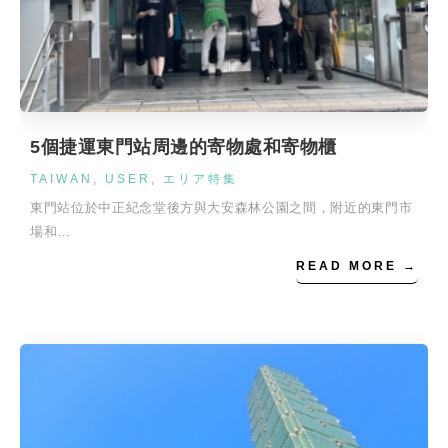
5個捷運東門站周邊的寄物處和寄物櫃
TAIWAN
,
USER
,
エリア特集
東門站位於中正紀念堂後方與大安森林公園之間，附近的東門市
場和…
READ MORE →