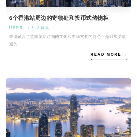
6个香港站周边的寄物处和投币式储物柜
USER
,
エリア特集
香港融合了英国统治时期的文化和中华文化的特色，是非常受欢
迎的…
READ MORE →