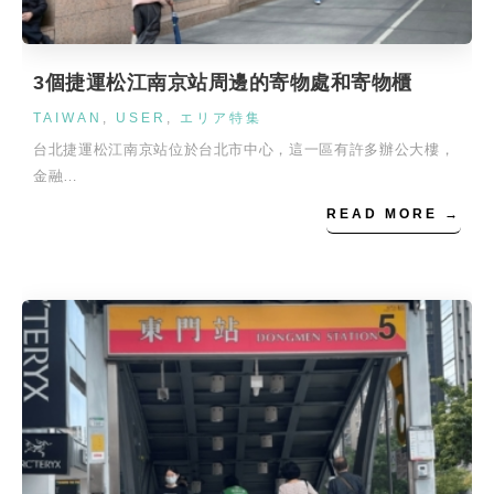
3個捷運松江南京站周邊的寄物處和寄物櫃
TAIWAN
,
USER
,
エリア特集
台北捷運松江南京站位於台北市中心，這一區有許多辦公大樓，
金融…
READ MORE →