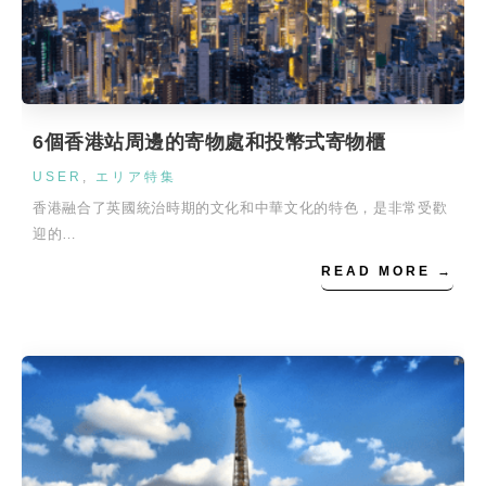
6個香港站周邊的寄物處和投幣式寄物櫃
USER
,
エリア特集
香港融合了英國統治時期的文化和中華文化的特色，是非常受歡
迎的…
READ MORE →