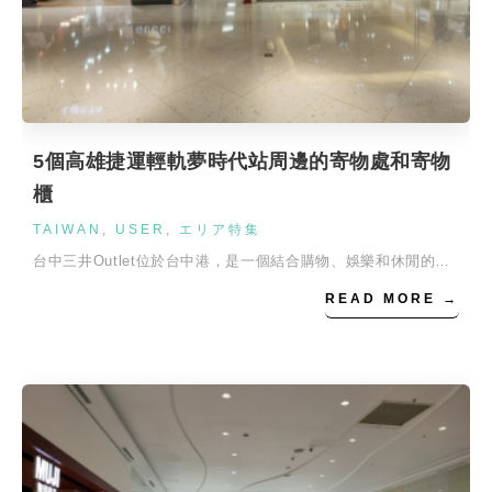
5個高雄捷運輕軌夢時代站周邊的寄物處和寄物
櫃
TAIWAN
,
USER
,
エリア特集
台中三井Outlet位於台中港，是一個結合購物、娛樂和休閒的…
READ MORE →