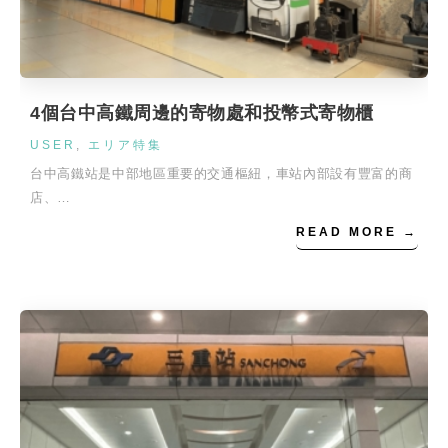
4個台中高鐵周邊的寄物處和投幣式寄物櫃
USER
,
エリア特集
台中高鐵站是中部地區重要的交通樞紐，車站內部設有豐富的商
店、…
READ MORE →