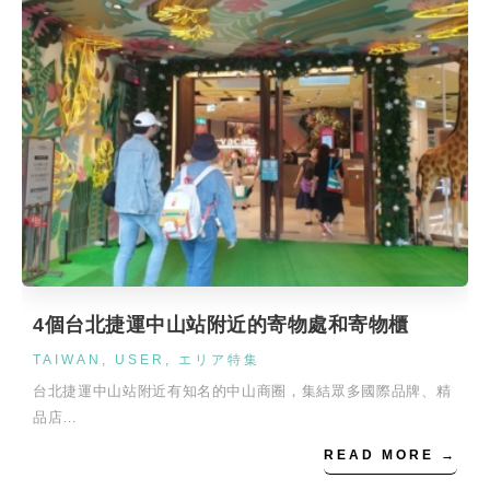
4個台北捷運中山站附近的寄物處和寄物櫃
TAIWAN
,
USER
,
エリア特集
台北捷運中山站附近有知名的中山商圈，集結眾多國際品牌、精
品店…
READ MORE →