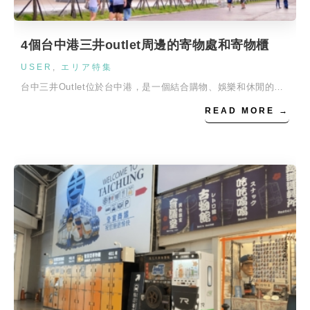
4個台中港三井outlet周邊的寄物處和寄物櫃
USER
,
エリア特集
台中三井Outlet位於台中港，是一個結合購物、娛樂和休閒的…
READ MORE →