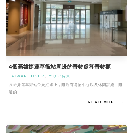
4個高雄捷運草衙站周邊的寄物處和寄物櫃
TAIWAN
,
USER
,
エリア特集
高雄捷運草衙站位於紅線上，附近有購物中心以及休閒設施。附
近的…
READ MORE →