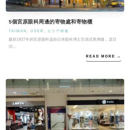
5個宮原眼科周邊的寄物處和寄物櫃
TAIWAN
,
USER
,
エリア特集
建於1927年的宮原眼科是由日本眼科博士宮原武熊興建，是日
治…
READ MORE →