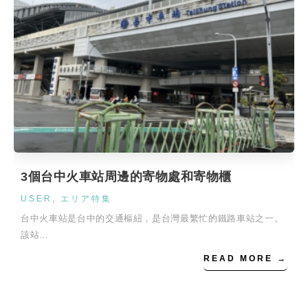
3個台中火車站周邊的寄物處和寄物櫃
USER
,
エリア特集
台中火車站是台中的交通樞紐，是台灣最繁忙的鐵路車站之一。
該站…
READ MORE →