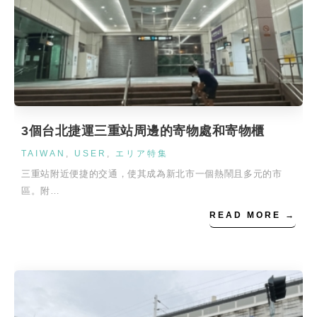
3個台北捷運三重站周邊的寄物處和寄物櫃
TAIWAN
,
USER
,
エリア特集
三重站附近便捷的交通，使其成為新北市一個熱鬧且多元的市
區。附…
READ MORE →