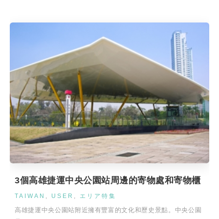
3個高雄捷運中央公園站周邊的寄物處和寄物櫃
TAIWAN
,
USER
,
エリア特集
高雄捷運中央公園站附近擁有豐富的文化和歷史景點。中央公園