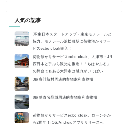
人気の記事
JR東日本スタートアップ・東京モノレールと
協力、モノレール浜松町駅に荷物預かりサー
ビスecbo cloak導入！
荷物預かりサービスecbo cloak、大津市・JR
西日本と手ぶら観光を推進！「ちはやふる」
の舞台でもある大津市は魅力がいっぱい
3個審計新村周邊的寄物處和寄物櫃
8個華泰名品城周邊的寄物處和寄物櫃
荷物預かりサービスecbo cloak、ローンチか
ら2周年！iOS/Androidアプリリリースへ