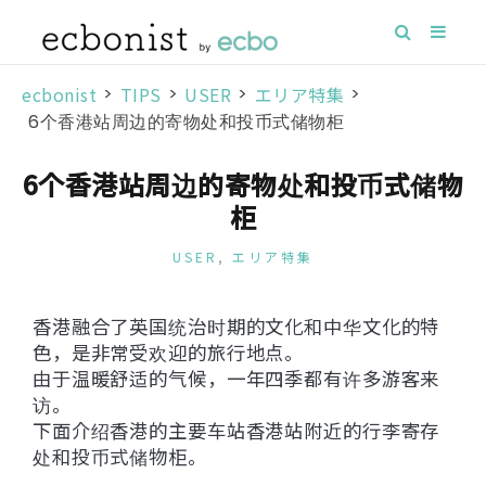
ecbonist
>
TIPS
>
USER
>
エリア特集
>
6个香港站周边的寄物处和投币式储物柜
6个香港站周边的寄物处和投币式储物
柜
USER
,
エリア特集
香港融合了英国统治时期的文化和中华文化的特
色，是非常受欢迎的旅行地点。
由于温暖舒适的气候，一年四季都有许多游客来
访。
下面介绍香港的主要车站香港站附近的行李寄存
处和投币式储物柜。