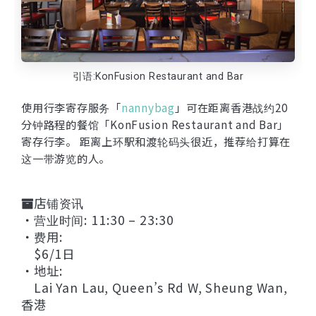
引语:KonFusion Restaurant and Bar
使用行李寄存服务「
nannybag
」可在距离香港战约20
分钟路程的餐馆「KonFusion Restaurant and Bar」
寄存行李。 距离上环駅和渡轮码头很近，推荐给打算在
这一带游览的人。
店铺资讯
・营业时间: 11:30 – 23:30
・费用:
$6/1日
・地址:
Lai Yan Lau, Queen’s Rd W, Sheung Wan,
香港