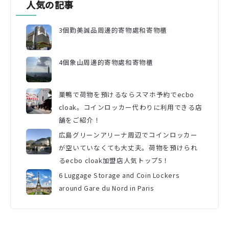
人気の記事
3個勤美誠品周邊的寄物處和寄物櫃
4個象山周邊的寄物處和寄物櫃
巣鴨で荷物を預けるならスマホ予約でecbo
cloak。コインロッカー代わりに利用できる店
舗をご紹介！
広島グリーンアリーナ周辺でコインロッカー
が空いていなくても大丈夫。荷物を預けられ
るecbo cloak加盟店人気トップ5！
6 Luggage Storage and Coin Lockers
around Gare du Nord in Paris