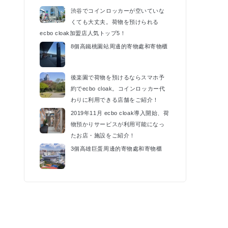
渋谷でコインロッカーが空いていな
くても大丈夫。荷物を預けられる
ecbo cloak加盟店人気トップ5！
8個高鐵桃園站周邊的寄物處和寄物櫃
後楽園で荷物を預けるならスマホ予
約でecbo cloak。コインロッカー代
わりに利用できる店舗をご紹介！
2019年11月 ecbo cloak導入開始、荷
物預かりサービスが利用可能になっ
たお店・施設をご紹介！
3個高雄巨蛋周邊的寄物處和寄物櫃