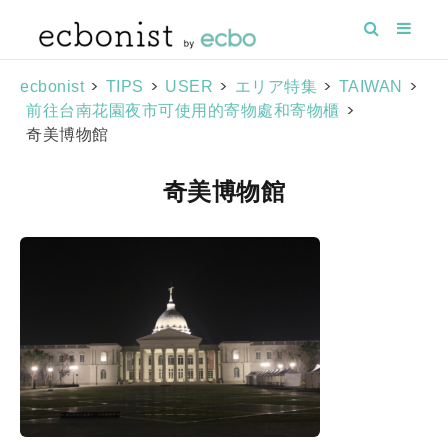
>
>
>
>
>
ecbonist
TIPS
USER
エリア特集
TAIWAN
>
前往台南花園夜市可使用的寄物處和寄物櫃
奇美博物館
奇美博物館