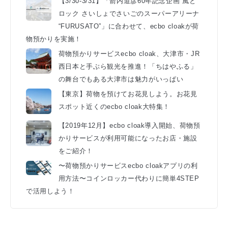
【3/30-3/31】「箭内道彦60年記念企画 風と
ロック さいしょでさいごのスーパーアリーナ
“FURUSATO”」に合わせて、ecbo cloakが荷
物預かりを実施！
荷物預かりサービスecbo cloak、大津市・JR
西日本と手ぶら観光を推進！「ちはやふる」
の舞台でもある大津市は魅力がいっぱい
【東京】荷物を預けてお花見しよう。お花見
スポット近くのecbo cloak大特集！
【2019年12月】ecbo cloak導入開始、荷物預
かりサービスが利用可能になったお店・施設
をご紹介！
〜荷物預かりサービスecbo cloakアプリの利
用方法〜コインロッカー代わりに簡単4STEP
で活用しよう！