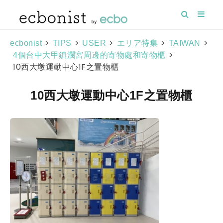
>
>
>
>
>
ecbonist
TIPS
USER
エリア特集
TAIWAN
>
4個台中大甲鎮瀾宮周邊的寄物處和寄物櫃
10西大墩運動中心1F之置物櫃
10西大墩運動中心1F之置物櫃