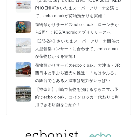
【3/15-3/16】EXILE LIVE TOUR 2021 “RED
PHOENIX”さいたまスーパーアリーナ公演に
て、ecbo cloakが荷物預かりを実施！
荷物預かりサービスecbo cloak、ローンチか
ら2周年！iOS/Androidアプリリリースへ
【2/3-2/4】さいたまスーパーアリーナ開催の
大型音楽コンサートに合わせて、ecbo cloak
が荷物預かりを実施！
荷物預かりサービスecbo cloak、大津市・JR
西日本と手ぶら観光を推進！「ちはやふる」
の舞台でもある大津市は魅力がいっぱい
【神奈川】川崎で荷物を預けるならスマホ予
約でecbo cloak。コインロッカー代わりに利
用できる店舗をご紹介！