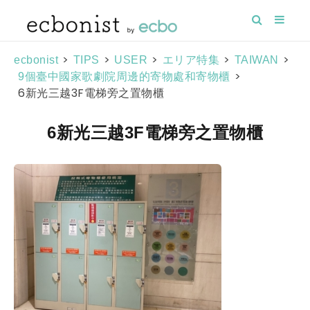
>
>
>
>
>
ecbonist
TIPS
USER
エリア特集
TAIWAN
>
9個臺中國家歌劇院周邊的寄物處和寄物櫃
6新光三越3F電梯旁之置物櫃
6新光三越3F電梯旁之置物櫃