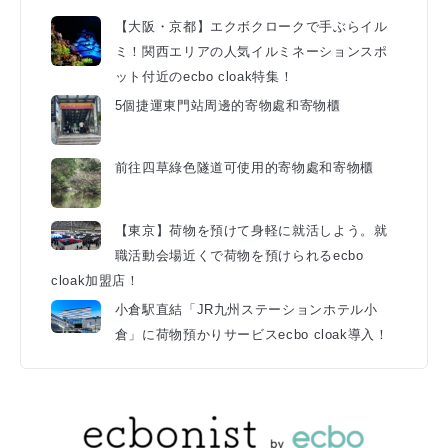
【大阪・京都】エクボクロークで手ぶらイル
ミ！関西エリアの人気イルミネーションスポ
ット付近のecbo cloak特集！
5個捷運東門站周邊的寄物處和寄物櫃
前往四草綠色隧道可使用的寄物處和寄物櫃
【東京】荷物を預けて身軽に就活しよう。就
職活動会場近くで荷物を預けられるecbo
cloak加盟店！
小倉駅直結「JR九州ステーションホテル小
倉」に荷物預かりサービスecbo cloak導入！