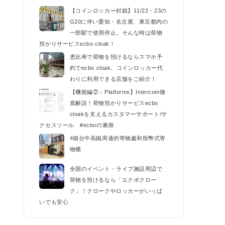
k
【コインロッカー封鎖】11/22・23の
G20に伴い愛知・名古屋、東京都内の
一部駅で使用停止。そんな時は荷物
預かりサービスecbo cloak！
恵比寿で荷物を預けるならスマホ予
約でecbo cloak。コインロッカー代
わりに利用できる店舗をご紹介！
【機能編②：Platforms】Intercom徹
底解説！荷物預かりサービスecbo
cloakを支えるカスタマーサポート/サ
クセスツール #ecboの裏側
4個台中高鐵周邊的寄物處和投幣式寄
物櫃
全国のイベント・ライブ施設周辺で
荷物を預けるなら「エクボクロー
ク」！クロークやロッカーがいっぱ
いでも安心