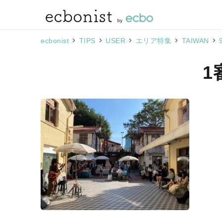
>
>
>
>
>
ecbonist
TIPS
USER
エリア特集
TAIWAN
1