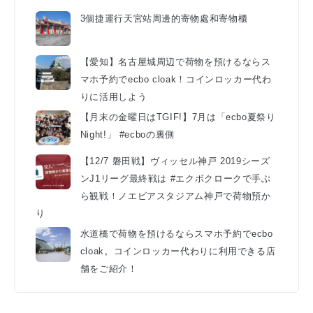
3個捷運行天宮站周邊的寄物處和寄物櫃
【愛知】名古屋城周辺で荷物を預けるならス
マホ予約でecbo cloak！コインロッカー代わ
りに活用しよう
【月末の金曜日はTGIF!】7月は「ecbo夏祭り
Night!」 #ecboの裏側
【12/7 磐田戦】ヴィッセル神戸 2019シーズ
ンJ1リーグ最終戦は #エクボクロークで手ぶ
ら観戦！ノエビアスタジアム神戸で荷物預か
り
水道橋で荷物を預けるならスマホ予約でecbo
cloak。コインロッカー代わりに利用できる店
舗をご紹介！