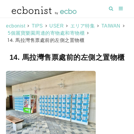
>
>
>
>
>
ecbonist
TIPS
USER
エリア特集
TAIWAN
>
5個麗寶樂園周邊的寄物處和寄物櫃
14. 馬拉灣售票處前的左側之置物櫃
14. 馬拉灣售票處前的左側之置物櫃