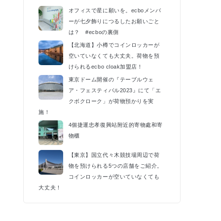
k
オフィスで星に願いを。ecboメンバ
ーが七夕飾りにつるしたお願いごと
は？ #ecboの裏側
【北海道】小樽でコインロッカーが
空いていなくても大丈夫。荷物を預
けられるecbo cloak加盟店！
東京ドーム開催の『テーブルウェ
ア・フェスティバル2023』にて「エ
クボクローク」が荷物預かりを実
施！
4個捷運忠孝復興站附近的寄物處和寄
物櫃
【東京】国立代々木競技場周辺で荷
物を預けられる5つの店舗をご紹介。
コインロッカーが空いていなくても
大丈夫！