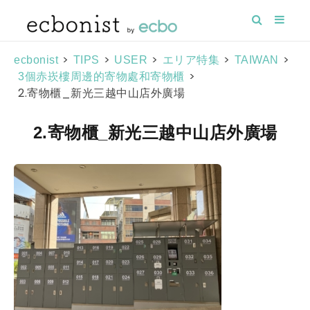
>
>
>
>
>
ecbonist
TIPS
USER
エリア特集
TAIWAN
>
3個赤崁樓周邊的寄物處和寄物櫃
2.寄物櫃_新光三越中山店外廣場
2.寄物櫃_新光三越中山店外廣場