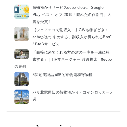
荷物預かりサービスecbo cloak、Google
Play ベスト オブ 2019「隠れた名作部門」大
賞を受賞！
【シェアエコで副収入！】GWも稼ぎどき！
ecboがおすすめする、副収入が得られるBtoC
/ BtoBサービス
「面接に来てくれる方の次の一歩を一緒に模
索する」｜HRマネージャー 渡邊将太 #ecbo
の裏側
3個勤美誠品周邊的寄物處和寄物櫃
パリ北駅周辺の荷物預かり・コインロッカー6
選