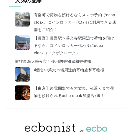
人気の記事
有楽町で荷物を預けるならスマホ予約でecbo
cloak。コインロッカー代わりに利用できる店
舗をご紹介！
【長野】長野駅〜善光寺駅周辺で荷物を預け
るなら、コインロッカー代わりにecbo
cloak（エクボクローク）！
前往東海大學夜市可使用的寄物處和寄物櫃
4個台中第六市場周邊的寄物處和寄物櫃
【東京】終電間際でも大丈夫。夜遅くまで荷
物を預けられるecbo cloak加盟店7選！