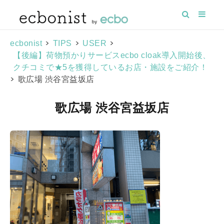
>
>
>
ecbonist
TIPS
USER
【後編】荷物預かりサービスecbo cloak導入開始後、
クチコミで★5を獲得しているお店・施設をご紹介！
>
歌広場 渋谷宮益坂店
歌広場 渋谷宮益坂店