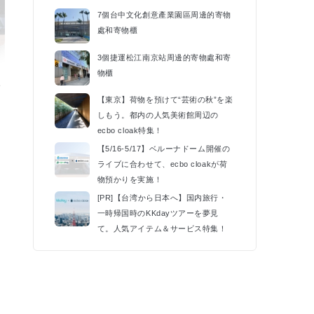
7個台中文化創意產業園區周邊的寄物
處和寄物櫃
3個捷運松江南京站周邊的寄物處和寄
物櫃
催
【東京】荷物を預けて“芸術の秋”を楽
k
しもう。都内の人気美術館周辺の
ecbo cloak特集！
【5/16-5/17】ベルーナドーム開催の
ライブに合わせて、ecbo cloakが荷
物預かりを実施！
[PR]【台湾から日本へ】国内旅行・
一時帰国時のKKdayツアーを夢見
て。人気アイテム＆サービス特集！