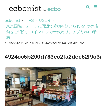
>
>
>
ecbonist
TIPS
USER
東京国際フォーラム周辺で荷物を預けられる5つの店
舗をご紹介。コインロッカー代わりにアプリ/web予
約！
>
4924cc5b200d783ec2fa2dee52f9c3ac
4924cc5b200d783ec2fa2dee52f9c3ac