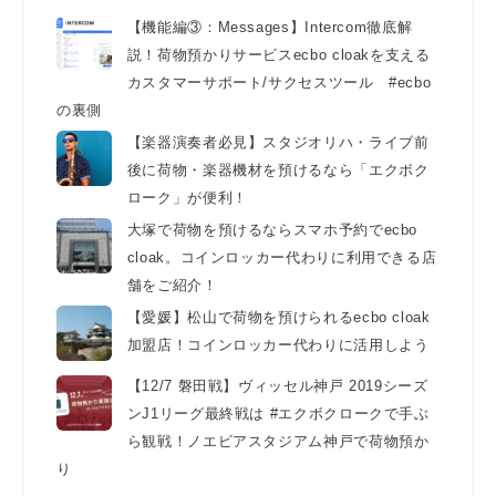
【機能編③：Messages】Intercom徹底解
説！荷物預かりサービスecbo cloakを支える
カスタマーサポート/サクセスツール #ecbo
の裏側
【楽器演奏者必見】スタジオリハ・ライブ前
後に荷物・楽器機材を預けるなら「エクボク
ローク」が便利！
大塚で荷物を預けるならスマホ予約でecbo
cloak。コインロッカー代わりに利用できる店
舗をご紹介！
【愛媛】松山で荷物を預けられるecbo cloak
加盟店！コインロッカー代わりに活用しよう
【12/7 磐田戦】ヴィッセル神戸 2019シーズ
ンJ1リーグ最終戦は #エクボクロークで手ぶ
ら観戦！ノエビアスタジアム神戸で荷物預か
り