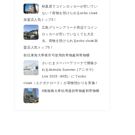
k
秋葉原でコインロッカーが空いてい
ない？荷物を預けられるecbo cloak
加盟店人気トップ5！
広島グリーンアリーナ周辺でコイン
ロッカーが空いていなくても大丈
夫。荷物を預けられるecbo cloak加
盟店人気トップ5！
前往東海大學夜市可使用的寄物處和寄物櫃
さいたまスーパーアリーナで開催さ
れるAnimelo Summer (アニサマ)
Live 2023 -AXEL- にてecbo
cloak（エクボクローク）が荷物預かりを実施！
8個板橋火車站周邊的寄物處和寄物櫃