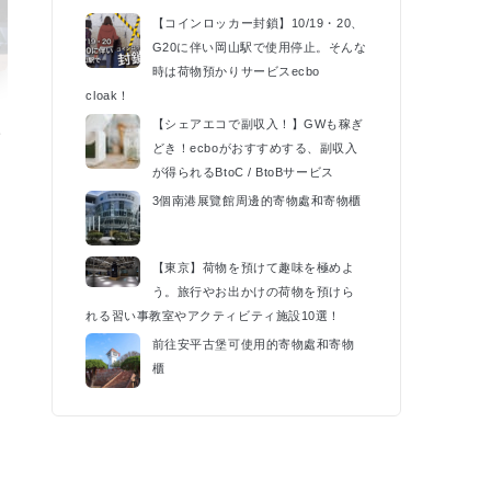
【コインロッカー封鎖】10/19・20、
G20に伴い岡山駅で使用停止。そんな
時は荷物預かりサービスecbo
cloak！
【シェアエコで副収入！】GWも稼ぎ
催
どき！ecboがおすすめする、副収入
k
が得られるBtoC / BtoBサービス
3個南港展覽館周邊的寄物處和寄物櫃
【東京】荷物を預けて趣味を極めよ
う。旅行やお出かけの荷物を預けら
れる習い事教室やアクティビティ施設10選！
前往安平古堡可使用的寄物處和寄物
櫃