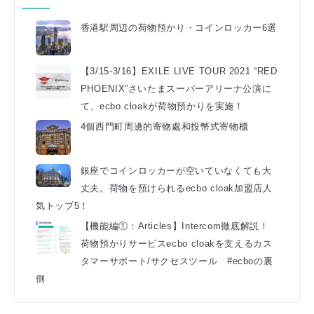
香港駅周辺の荷物預かり・コインロッカー6選
【3/15-3/16】EXILE LIVE TOUR 2021 “RED
PHOENIX”さいたまスーパーアリーナ公演に
て、ecbo cloakが荷物預かりを実施！
4個西門町周邊的寄物處和投幣式寄物櫃
銀座でコインロッカーが空いていなくても大
丈夫。荷物を預けられるecbo cloak加盟店人
気トップ5！
【機能編①：Articles】Intercom徹底解説！
荷物預かりサービスecbo cloakを支えるカス
タマーサポート/サクセスツール #ecboの裏
側