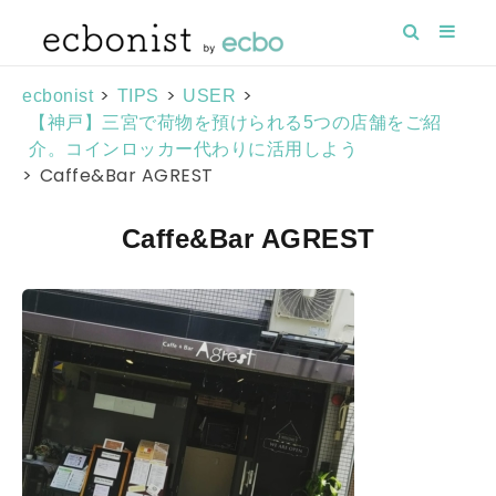
>
>
>
ecbonist
TIPS
USER
【神戸】三宮で荷物を預けられる5つの店舗をご紹
介。コインロッカー代わりに活用しよう
>
Caffe&Bar AGREST
Caffe&Bar AGREST