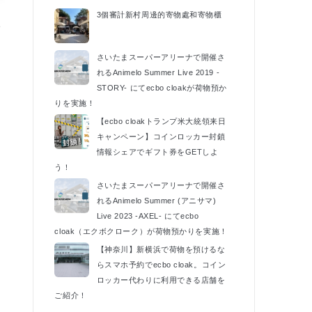
3個審計新村周邊的寄物處和寄物櫃
催
k
さいたまスーパーアリーナで開催さ
れるAnimelo Summer Live 2019 -
STORY- にてecbo cloakが荷物預か
りを実施！
【ecbo cloakトランプ米大統領来日
キャンペーン】コインロッカー封鎖
情報シェアでギフト券をGETしよ
う！
さいたまスーパーアリーナで開催さ
れるAnimelo Summer (アニサマ)
Live 2023 -AXEL- にてecbo
cloak（エクボクローク）が荷物預かりを実施！
【神奈川】新横浜で荷物を預けるな
らスマホ予約でecbo cloak。コイン
ロッカー代わりに利用できる店舗を
ご紹介！